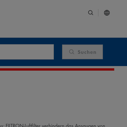
Suchen
os: FILTRON-Luftfilter verhindern das Ansaugen von