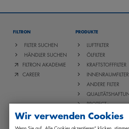
FILTRON
PRODUKTE
FILTER SUCHEN
LUFTFILTER
HÄNDLER SUCHEN
ÖLFILTER
FILTRON AKADEMIE
KRAFTSTOFFFILTER
CAREER
INNENRAUMFILTER
ANDERE FILTER
QUALITÄTSHAFTU
PROTECT+
Wir verwenden Cookies
Wenn Sie auf „Alle Cookies akzeptieren“ klicken, stimmen