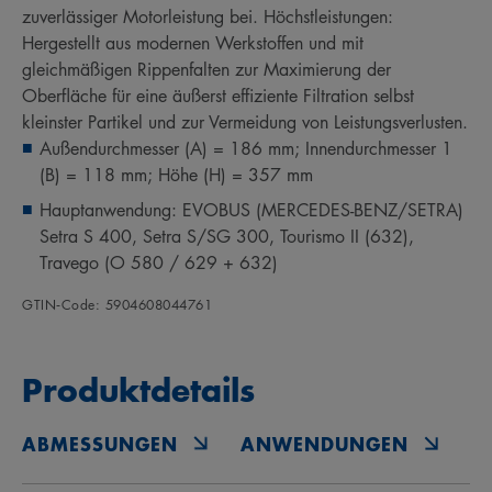
zuverlässiger Motorleistung bei. Höchstleistungen:
Hergestellt aus modernen Werkstoffen und mit
gleichmäßigen Rippenfalten zur Maximierung der
Oberfläche für eine äußerst effiziente Filtration selbst
kleinster Partikel und zur Vermeidung von Leistungsverlusten.
Außendurchmesser (A) = 186 mm; Innendurchmesser 1
(B) = 118 mm; Höhe (H) = 357 mm
Hauptanwendung: EVOBUS (MERCEDES-BENZ/SETRA)
Setra S 400, Setra S/SG 300, Tourismo II (632),
Travego (O 580 / 629 + 632)
GTIN‑Code: 5904608044761
Produktdetails
ABMESSUNGEN
ANWENDUNGEN
O