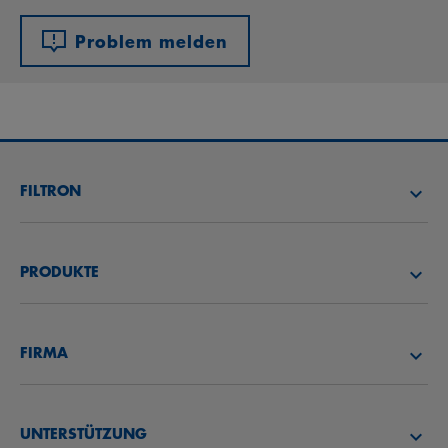
Problem melden
FILTRON
FILTER SUCHEN
PRODUKTE
HÄNDLER SUCHEN
LUFTFILTER
FILTRON AKADEMIE
FIRMA
ÖLFILTER
CAREER
ÜBER UNS
KRAFTSTOFFFILTER
UNTERSTÜTZUNG