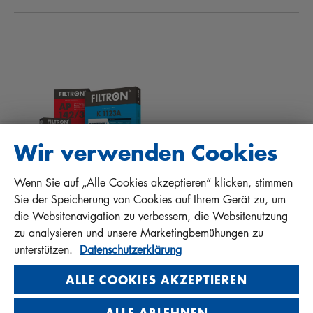
NEWS
INNENRAUMFILTER
TIPPS FÜR MECHANIKER
DOWNLOADS
ANDERE FILTER
EINBAUANLEITUNGEN
KONTAKT
QUALITÄTSHAFTUNG
FAQ
PROTECT+
Wir verwenden Cookies
Wenn Sie auf „Alle Cookies akzeptieren“ klicken, stimmen
MANN+HUMMEL FT Poland
Sie der Speicherung von Cookies auf Ihrem Gerät zu, um
Sp. z o. o. Sp. k.
die Websitenavigation zu verbessern, die Websitenutzung
ul. Wrocławska 145, 63-800 GOSTYŃ, POLAND
zu analysieren und unsere Marketingbemühungen zu
Privacy Statement
unterstützen.
Datenschutzerklärung
Imprint
ALLE COOKIES AKZEPTIEREN
ALLE ABLEHNEN