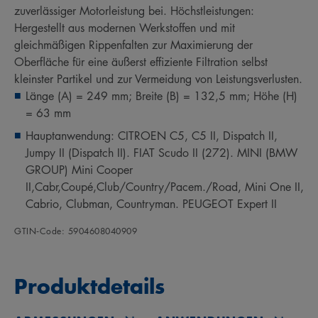
zuverlässiger Motorleistung bei. Höchstleistungen:
Hergestellt aus modernen Werkstoffen und mit
gleichmäßigen Rippenfalten zur Maximierung der
Oberfläche für eine äußerst effiziente Filtration selbst
kleinster Partikel und zur Vermeidung von Leistungsverlusten.
Länge (A) = 249 mm; Breite (B) = 132,5 mm; Höhe (H)
= 63 mm
Hauptanwendung: CITROEN C5, C5 II, Dispatch II,
Jumpy II (Dispatch II). FIAT Scudo II (272). MINI (BMW
GROUP) Mini Cooper
II,Cabr,Coupé,Club/Country/Pacem./Road, Mini One II,
Cabrio, Clubman, Countryman. PEUGEOT Expert II
GTIN‑Code: 5904608040909
Produktdetails