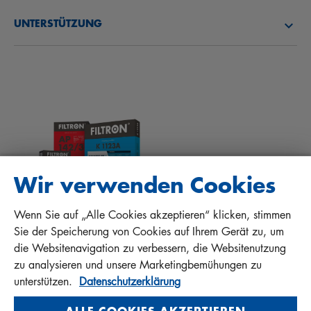
ÜBER UNS
KRAFTSTOFFFILTER
UNTERSTÜTZUNG
NEWS
INNENRAUMFILTER
TIPPS FÜR MECHANIKER
DOWNLOADS
ANDERE FILTER
EINBAUANLEITUNGEN
KONTAKT
QUALITÄTSHAFTUNG
FAQ
PROTECT+
Wir verwenden Cookies
Wenn Sie auf „Alle Cookies akzeptieren“ klicken, stimmen
MANN+HUMMEL FT Poland
Sie der Speicherung von Cookies auf Ihrem Gerät zu, um
Sp. z o. o. Sp. k.
die Websitenavigation zu verbessern, die Websitenutzung
ul. Wrocławska 145, 63-800 GOSTYŃ, POLAND
zu analysieren und unsere Marketingbemühungen zu
Privacy Statement
unterstützen.
Datenschutzerklärung
Imprint
ALLE COOKIES AKZEPTIEREN