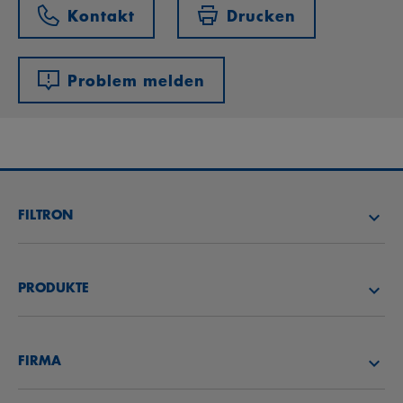
Kontakt
Drucken
Problem melden
FILTRON
FILTER SUCHEN
PRODUKTE
HÄNDLER SUCHEN
LUFTFILTER
FILTRON AKADEMIE
FIRMA
ÖLFILTER
CAREER