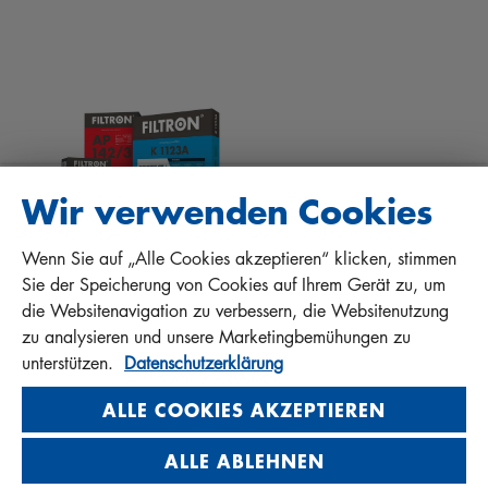
TIPPS FÜR MECHANIKER
DOWNLOADS
ANDERE FILTER
EINBAUANLEITUNGEN
KONTAKT
QUALITÄTSHAFTUNG
FAQ
PROTECT+
Wir verwenden Cookies
Wenn Sie auf „Alle Cookies akzeptieren“ klicken, stimmen
MANN+HUMMEL FT Poland
Sie der Speicherung von Cookies auf Ihrem Gerät zu, um
Sp. z o. o. Sp. k.
die Websitenavigation zu verbessern, die Websitenutzung
ul. Wrocławska 145, 63-800 GOSTYŃ, POLAND
zu analysieren und unsere Marketingbemühungen zu
Privacy Statement
unterstützen.
Datenschutzerklärung
Imprint
ALLE COOKIES AKZEPTIEREN
ALLE ABLEHNEN