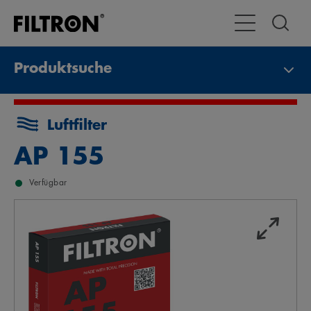
Toggle Navigat
Produktsuche
Luftfilter
AP 155
Verfügbar