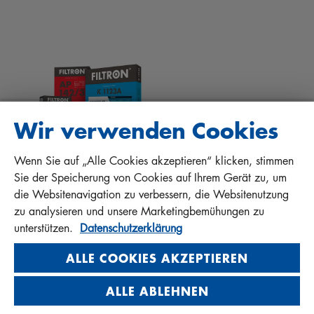
TIPPS FÜR MECHANIKER
DOWNLOADS
ANDERE FILTER
EINBAUANLEITUNGEN
KONTAKT
QUALITÄTSHAFTUNG
FAQ
PROTECT+
Wir verwenden Cookies
Wenn Sie auf „Alle Cookies akzeptieren“ klicken, stimmen
MANN+HUMMEL FT Poland
Sie der Speicherung von Cookies auf Ihrem Gerät zu, um
Sp. z o. o. Sp. k.
die Websitenavigation zu verbessern, die Websitenutzung
ul. Wrocławska 145, 63-800 GOSTYŃ, POLAND
zu analysieren und unsere Marketingbemühungen zu
Privacy Statement
unterstützen.
Datenschutzerklärung
Imprint
ALLE COOKIES AKZEPTIEREN
ALLE ABLEHNEN