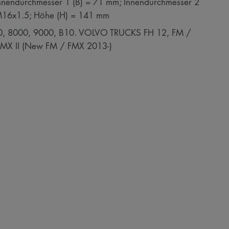
nnendurchmesser 1 (B) = 71 mm; Innendurchmesser 2
M16x1.5; Höhe (H) = 141 mm
, 8000, 9000, B10. VOLVO TRUCKS FH 12, FM /
 FMX II (New FM / FMX 2013-)