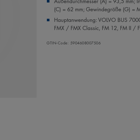
Außendurchmesser (A) = 93,5 mm; I
(C) = 62 mm; Gewindegröße (G) = 
Hauptanwendung: VOLVO BUS 7000
FMX / FMX Classic, FM 12, FM II /
GTIN‑Code: 5904608007506