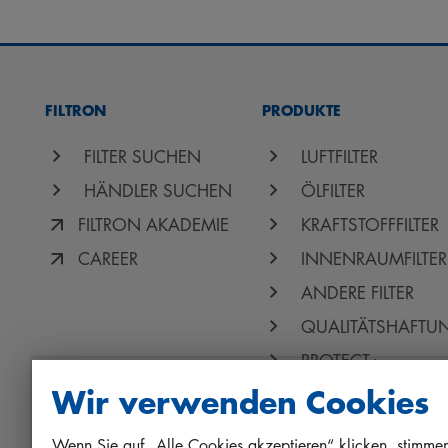
FILTRON
PRODUKTE
FILTER SUCHEN
LUFTFILTER
HÄNDLER SUCHEN
ÖLFILTER
FILTRON AKADEMIE
KRAFTSTOFFFILTER
CAREER
INNENRAUMFILTER
ANDERE FILTER
QUALITÄTSHAFTU
PROTECT+
Wir verwenden Cookies
Wenn Sie auf „Alle Cookies akzeptieren“ klicken, stimmen