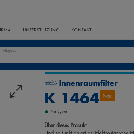
FIRMA
UNTERSTÜTZUNG
KONTAKT
ff eingeben
Innenraumfilter
K 1464
Neu
Verfügbar
Über dieses Produkt
Und so funktioniert es: Elektrostatische 