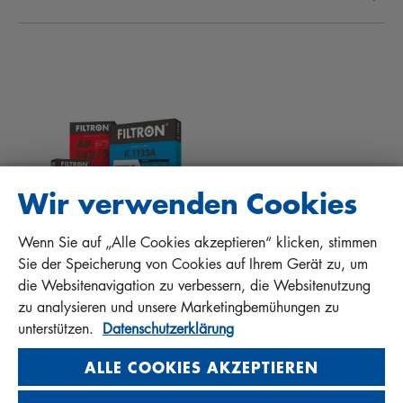
NEWS
INNENRAUMFILTER
TIPPS FÜR MECHANIKER
DOWNLOADS
ANDERE FILTER
EINBAUANLEITUNGEN
KONTAKT
QUALITÄTSHAFTUNG
FAQ
PROTECT+
Wir verwenden Cookies
Wenn Sie auf „Alle Cookies akzeptieren“ klicken, stimmen
MANN+HUMMEL FT Poland
Sie der Speicherung von Cookies auf Ihrem Gerät zu, um
Sp. z o. o. Sp. k.
die Websitenavigation zu verbessern, die Websitenutzung
ul. Wrocławska 145, 63-800 GOSTYŃ, POLAND
zu analysieren und unsere Marketingbemühungen zu
Privacy Statement
unterstützen.
Datenschutzerklärung
Imprint
ALLE COOKIES AKZEPTIEREN