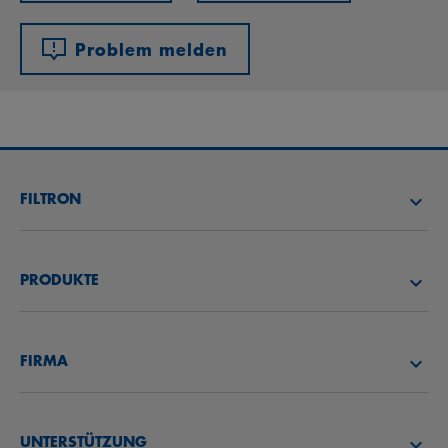
Problem melden
FILTRON
FILTER SUCHEN
PRODUKTE
HÄNDLER SUCHEN
LUFTFILTER
FILTRON AKADEMIE
FIRMA
ÖLFILTER
CAREER
ÜBER UNS
KRAFTSTOFFFILTER
UNTERSTÜTZUNG