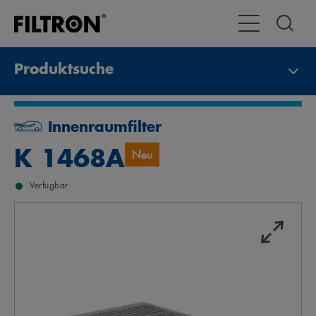
Toggle Navigat
Produktsuche
Innenraumfilter
K 1468A
Neu
Verfügbar