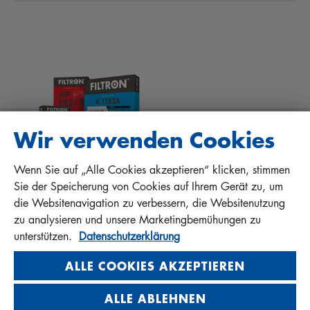
TIPPS FÜR MECHANIKER
DOWNLOADS
ANDERE FILTER
EINBAUANLEITUNGEN
KONTAKT
QUALITÄTSHAFTUNG
FAQ
PROTECT+
Wir verwenden Cookies
Wenn Sie auf „Alle Cookies akzeptieren“ klicken, stimmen
MANN+HUMMEL FT Poland
Sie der Speicherung von Cookies auf Ihrem Gerät zu, um
Sp. z o. o. Sp. k.
die Websitenavigation zu verbessern, die Websitenutzung
ul. Wrocławska 145, 63-800 GOSTYŃ, POLAND
zu analysieren und unsere Marketingbemühungen zu
Privacy Statement
unterstützen.
Datenschutzerklärung
Imprint
ALLE COOKIES AKZEPTIEREN
ALLE ABLEHNEN