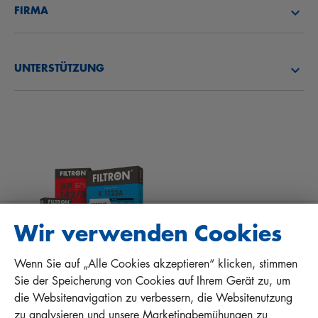
FIRMA
ÖLFILTER
CAREER
ÜBER UNS
KRAFTSTOFFFILTER
UNTERSTÜTZUNG
NEWS
INNENRAUMFILTER
TIPPS FÜR MECHANIKER
DOWNLOADS
ANDERE FILTER
EINBAUANLEITUNGEN
KONTAKT
QUALITÄTSHAFTUNG
FAQ
PROTECT+
Wir verwenden Cookies
Wenn Sie auf „Alle Cookies akzeptieren“ klicken, stimmen
MANN+HUMMEL FT Poland
Sie der Speicherung von Cookies auf Ihrem Gerät zu, um
Sp. z o. o. Sp. k.
die Websitenavigation zu verbessern, die Websitenutzung
ul. Wrocławska 145, 63-800 GOSTYŃ, POLAND
zu analysieren und unsere Marketingbemühungen zu