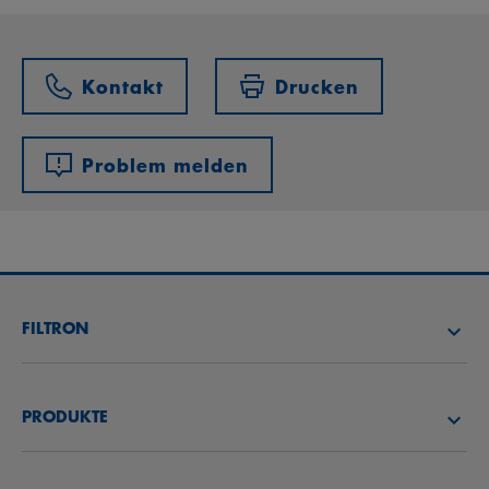
Kontakt
Drucken
Problem melden
FILTRON
FILTER SUCHEN
PRODUKTE
HÄNDLER SUCHEN
LUFTFILTER
FILTRON AKADEMIE