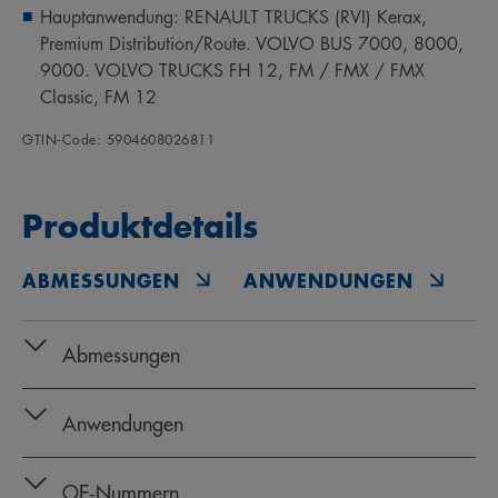
Hauptanwendung: RENAULT TRUCKS (RVI) Kerax,
Premium Distribution/Route. VOLVO BUS 7000, 8000,
9000. VOLVO TRUCKS FH 12, FM / FMX / FMX
Classic, FM 12
GTIN‑Code: 5904608026811
Produktdetails
ABMESSUNGEN
ANWENDUNGEN
O
Abmessungen
Anwendungen
OE‑Nummern