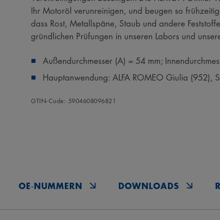
Ihr Motoröl verunreinigen, und beugen so frühzeitige
dass Rost, Metallspäne, Staub und andere Feststoff
gründlichen Prüfungen in unseren Labors und unse
Außendurchmesser (A) = 54 mm; Innendurchmes
Hauptanwendung: ALFA ROMEO Giulia (952), St
GTIN‑Code: 5904608096821
OE‑NUMMERN
DOWNLOADS