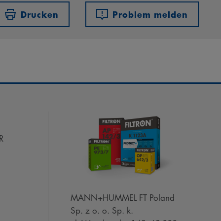
Drucken
Problem melden
R
MANN+HUMMEL FT Poland
Sp. z o. o. Sp. k.