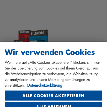
NEWS
INNENRAUMFILTER
TIPPS FÜR MECHANIKER
DOWNLOADS
ANDERE FILTER
EINBAUANLEITUNGEN
KONTAKT
QUALITÄTSHAFTUNG
FAQ
PROTECT+
Wir verwenden Cookies
Wenn Sie auf „Alle Cookies akzeptieren“ klicken, stimmen
MANN+HUMMEL FT Poland
Sie der Speicherung von Cookies auf Ihrem Gerät zu, um
Sp. z o. o. Sp. k.
die Websitenavigation zu verbessern, die Websitenutzung
ul. Wrocławska 145, 63-800 GOSTYŃ, POLAND
zu analysieren und unsere Marketingbemühungen zu
Privacy Statement
unterstützen.
Datenschutzerklärung
Imprint
ALLE COOKIES AKZEPTIEREN
ALLE ABLEHNEN