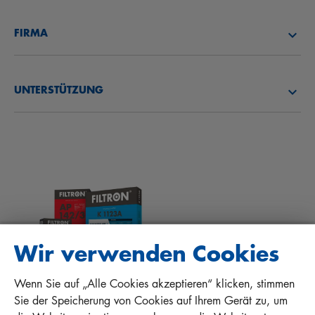
LUFTFILTER
FILTRON AKADEMIE
FIRMA
ÖLFILTER
CAREER
ÜBER UNS
KRAFTSTOFFFILTER
UNTERSTÜTZUNG
NEWS
INNENRAUMFILTER
TIPPS FÜR MECHANIKER
DOWNLOADS
ANDERE FILTER
EINBAUANLEITUNGEN
KONTAKT
QUALITÄTSHAFTUNG
FAQ
PROTECT+
Wir verwenden Cookies
Wenn Sie auf „Alle Cookies akzeptieren“ klicken, stimmen
MANN+HUMMEL FT Poland
Sie der Speicherung von Cookies auf Ihrem Gerät zu, um
Sp. z o. o. Sp. k.