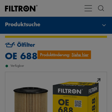
Toggle Navigat
Produktsuche
Ölfilter
OE 688
Produktänderung:
Siehe hier
Verfügbar