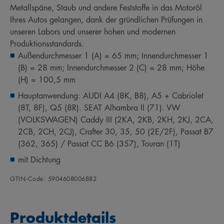
Metallspäne, Staub und andere Feststoffe in das Motoröl
Ihres Autos gelangen, dank der gründlichen Prüfungen in
unseren Labors und unserer hohen und modernen
Produktionsstandards.
Außendurchmesser 1 (A) = 65 mm; Innendurchmesser 1
(B) = 28 mm; Innendurchmesser 2 (C) = 28 mm; Höhe
(H) = 100,5 mm
Hauptanwendung: AUDI A4 (8K, B8), A5 + Cabriolet
(8T, 8F), Q5 (8R). SEAT Alhambra II (71). VW
(VOLKSWAGEN) Caddy III (2KA, 2KB, 2KH, 2KJ, 2CA,
2CB, 2CH, 2CJ), Crafter 30, 35, 50 (2E/2F), Passat B7
(362, 365) / Passat CC B6 (357), Touran (1T)
mit Dichtung
GTIN‑Code: 5904608006882
Produktdetails