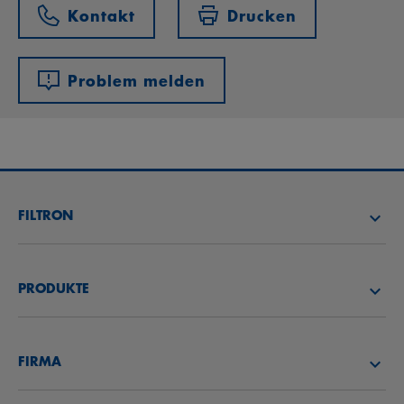
Kontakt
Drucken
Problem melden
FILTRON
FILTER SUCHEN
PRODUKTE
HÄNDLER SUCHEN
LUFTFILTER
FILTRON AKADEMIE
FIRMA
ÖLFILTER
CAREER