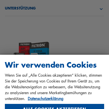
ÜBER UNS
KRAFTSTOFFFILTER
UNTERSTÜTZUNG
NEWS
INNENRAUMFILTER
TIPPS FÜR MECHANIKER
DOWNLOADS
ANDERE FILTER
EINBAUANLEITUNGEN
KONTAKT
QUALITÄTSHAFTUNG
FAQ
PROTECT+
Wir verwenden Cookies
Wenn Sie auf „Alle Cookies akzeptieren“ klicken, stimmen
MANN+HUMMEL FT Poland
Sie der Speicherung von Cookies auf Ihrem Gerät zu, um
Sp. z o. o. Sp. k.
die Websitenavigation zu verbessern, die Websitenutzung
ul. Wrocławska 145, 63-800 GOSTYŃ, POLAND
zu analysieren und unsere Marketingbemühungen zu
Privacy Statement
unterstützen.
Datenschutzerklärung
Imprint
ALLE COOKIES AKZEPTIEREN