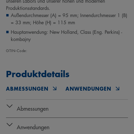
unseren Labors und unserer hohen und modernen
Produktionsstandards.
Außendurchmesser (A) = 95 mm; Innendurchmesser 1 (B)
= 33 mm; Höhe (H) = 115 mm
Hauptanwendung: New Holland, Class (Eng. Perkins) -
kombajny
GTIN‑Code:
Produktdetails
ABMESSUNGEN
ANWENDUNGEN
O
Abmessungen
Anwendungen