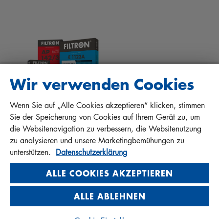
DOWNLOADS
ANDERE FILTER
EINBAUANLEITUNGEN
KONTAKT
QUALITÄTSHAFTUNG
FAQ
PROTECT+
Wir verwenden Cookies
Wenn Sie auf „Alle Cookies akzeptieren“ klicken, stimmen
MANN+HUMMEL FT Poland
Sie der Speicherung von Cookies auf Ihrem Gerät zu, um
Sp. z o. o. Sp. k.
die Websitenavigation zu verbessern, die Websitenutzung
ul. Wrocławska 145, 63-800 GOSTYŃ, POLAND
zu analysieren und unsere Marketingbemühungen zu
Privacy Statement
unterstützen.
Datenschutzerklärung
Imprint
ALLE COOKIES AKZEPTIEREN
ALLE ABLEHNEN
© 2026 MANN+HUMMEL. All rights reserved.