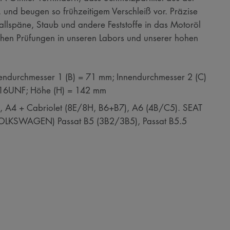
 und beugen so frühzeitigem Verschleiß vor. Präzise
etallspäne, Staub und andere Feststoffe in das Motoröl
chen Prüfungen in unseren Labors und unserer hohen
ndurchmesser 1 (B) = 71 mm; Innendurchmesser 2 (C)
-16UNF; Höhe (H) = 142 mm
 A4 + Cabriolet (8E/8H, B6+B7), A6 (4B/C5). SEAT
OLKSWAGEN) Passat B5 (3B2/3B5), Passat B5.5