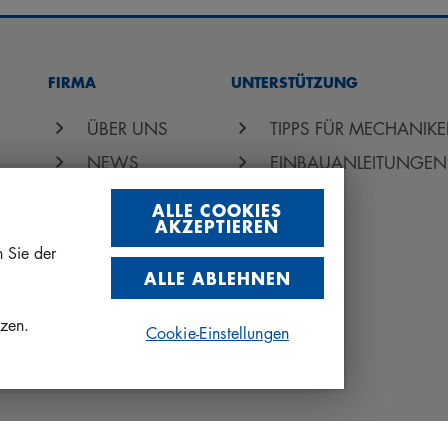
FIRMA
UNTERSTÜTZUNG
ÜBER UNS
TIPPS FÜR MECHANIKE
NEWS
EINBAUANLEITUNGEN
DOWNLOADS
FAQ
ALLE COOKIES
AKZEPTIEREN
KONTAKT
 Sie der
ALLE ABLEHNEN
NG
tzen.
Cookie-Einstellungen