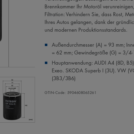
Brennkammer Ihr Motoröl verunreinigen,
Filtration: Verhindern Sie, dass Rost, M
Ihres Autos gelangen, dank der gründli
und modernen Produktionsstandards.
Außendurchmesser (A) = 93 mm; Inne
= 62 mm; Gewindegröße (G) = 3/4
Hauptanwendung: AUDI A4 (8D, B5),
Exeo. SKODA Superb I (3U). VW (V
(3B3/3B6)
GTIN‑Code: 5904608065261