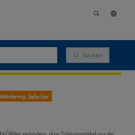
Suchen
uktänderung:
Siehe hier
N-Ölfilter verhindern, dass Schmutzpartikel aus der