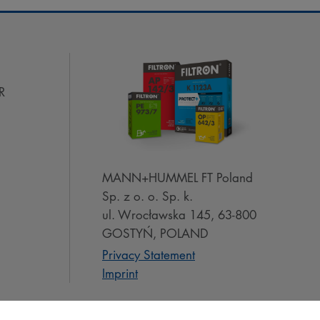
R
MANN+HUMMEL FT Poland
Sp. z o. o. Sp. k.
ul. Wrocławska 145, 63-800
GOSTYŃ, POLAND
Privacy Statement
Imprint