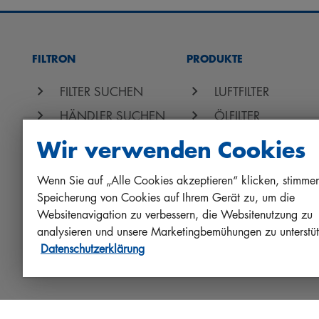
FILTRON
PRODUKTE
FILTER SUCHEN
LUFTFILTER
HÄNDLER SUCHEN
ÖLFILTER
FILTRON AKADEMIE
KRAFTSTOFFFILTER
Wir verwenden Cookies
CAREER
INNENRAUMFILTER
Wenn Sie auf „Alle Cookies akzeptieren“ klicken, stimmen
ANDERE FILTER
Speicherung von Cookies auf Ihrem Gerät zu, um die
QUALITÄTSHAFTU
Websitenavigation zu verbessern, die Websitenutzung zu
analysieren und unsere Marketingbemühungen zu unterstü
PROTECT+
Datenschutzerklärung