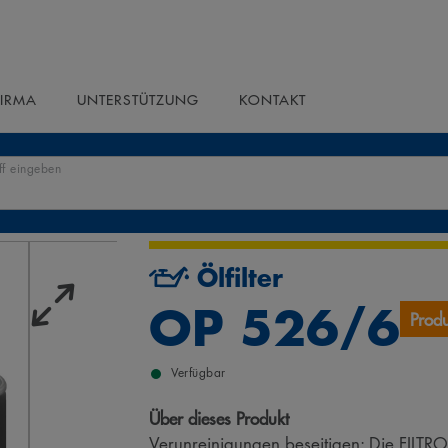
FIRMA
UNTERSTÜTZUNG
KONTAKT
ff eingeben
Ölfilter
OP 526/6
Prod
Verfügbar
Über dieses Produkt
Verunreinigungen beseitigen: Die FILTRO