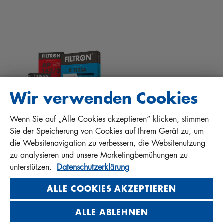
TIPPS FÜR MECHANIKER
DOWNLOADS
ANDERE FILTER
EINBAUANLEITUNGEN
KONTAKT
QUALITÄTSHAFTUNG
FAQ
PROTECT+
Wir verwenden Cookies
Wenn Sie auf „Alle Cookies akzeptieren“ klicken, stimmen
MANN+HUMMEL FT Poland
Sie der Speicherung von Cookies auf Ihrem Gerät zu, um
Sp. z o. o. Sp. k.
die Websitenavigation zu verbessern, die Websitenutzung
ul. Wrocławska 145, 63-800 GOSTYŃ, POLAND
zu analysieren und unsere Marketingbemühungen zu
Privacy Statement
unterstützen.
Datenschutzerklärung
Imprint
ALLE COOKIES AKZEPTIEREN
ALLE ABLEHNEN