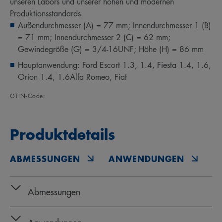
unseren Labors und unserer hohen und modernen
Produktionsstandards.
Außendurchmesser (A) = 77 mm; Innendurchmesser 1 (B)
= 71 mm; Innendurchmesser 2 (C) = 62 mm;
Gewindegröße (G) = 3/4-16UNF; Höhe (H) = 86 mm
Hauptanwendung: Ford Escort 1.3, 1.4, Fiesta 1.4, 1.6,
Orion 1.4, 1.6Alfa Romeo, Fiat
GTIN‑Code:
Produktdetails
ABMESSUNGEN
ANWENDUNGEN
O
Abmessungen