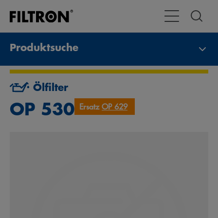
Toggle Navigat
Produktsuche
Ölfilter
OP 530
Ersatz
OP 629