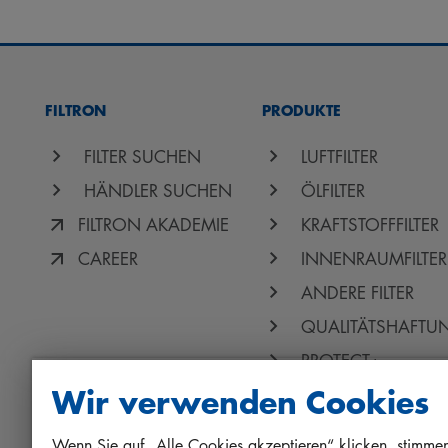
FILTRON
PRODUKTE
FILTER SUCHEN
LUFTFILTER
HÄNDLER SUCHEN
ÖLFILTER
FILTRON AKADEMIE
KRAFTSTOFFFILTER
CAREER
INNENRAUMFILTER
ANDERE FILTER
QUALITÄTSHAFTU
PROTECT+
Wir verwenden Cookies
Wenn Sie auf „Alle Cookies akzeptieren“ klicken, stimmen