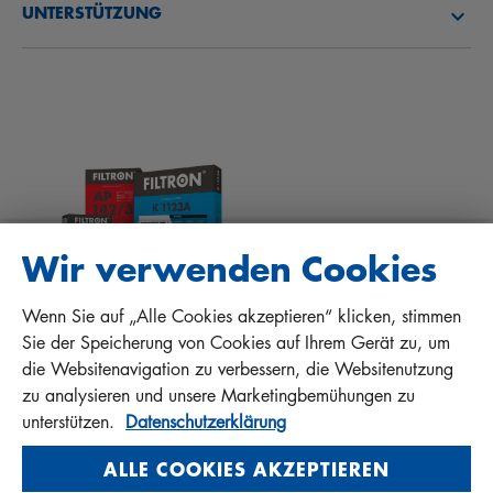
UNTERSTÜTZUNG
NEWS
INNENRAUMFILTER
TIPPS FÜR MECHANIKER
DOWNLOADS
ANDERE FILTER
EINBAUANLEITUNGEN
KONTAKT
QUALITÄTSHAFTUNG
FAQ
PROTECT+
Wir verwenden Cookies
Wenn Sie auf „Alle Cookies akzeptieren“ klicken, stimmen
MANN+HUMMEL FT Poland
Sie der Speicherung von Cookies auf Ihrem Gerät zu, um
Sp. z o. o. Sp. k.
die Websitenavigation zu verbessern, die Websitenutzung
ul. Wrocławska 145, 63-800 GOSTYŃ, POLAND
zu analysieren und unsere Marketingbemühungen zu
Privacy Statement
unterstützen.
Datenschutzerklärung
Imprint
ALLE COOKIES AKZEPTIEREN