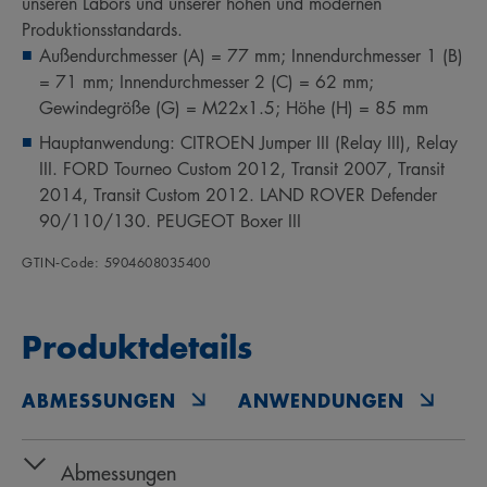
unseren Labors und unserer hohen und modernen
Produktionsstandards.
Außendurchmesser (A) = 77 mm; Innendurchmesser 1 (B)
= 71 mm; Innendurchmesser 2 (C) = 62 mm;
Gewindegröße (G) = M22x1.5; Höhe (H) = 85 mm
Hauptanwendung: CITROEN Jumper III (Relay III), Relay
III. FORD Tourneo Custom 2012, Transit 2007, Transit
2014, Transit Custom 2012. LAND ROVER Defender
90/110/130. PEUGEOT Boxer III
GTIN‑Code: 5904608035400
Produktdetails
ABMESSUNGEN
ANWENDUNGEN
O
Abmessungen