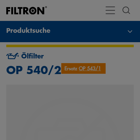
Toggle Navigat
Produktsuche
Ölfilter
OP 540/2
Ersatz
OP 543/1