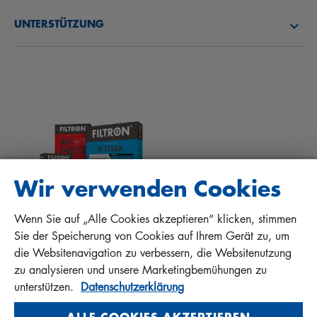
ÜBER UNS
KRAFTSTOFFFILTER
UNTERSTÜTZUNG
NEWS
INNENRAUMFILTER
TIPPS FÜR MECHANIKER
DOWNLOADS
ANDERE FILTER
EINBAUANLEITUNGEN
KONTAKT
QUALITÄTSHAFTUNG
FAQ
PROTECT+
Wir verwenden Cookies
Wenn Sie auf „Alle Cookies akzeptieren“ klicken, stimmen
MANN+HUMMEL FT Poland
Sie der Speicherung von Cookies auf Ihrem Gerät zu, um
Sp. z o. o. Sp. k.
die Websitenavigation zu verbessern, die Websitenutzung
ul. Wrocławska 145, 63-800 GOSTYŃ, POLAND
zu analysieren und unsere Marketingbemühungen zu
Privacy Statement
unterstützen.
Datenschutzerklärung
Imprint
ALLE COOKIES AKZEPTIEREN