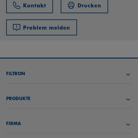
Kontakt
Drucken
Problem melden
FILTRON
FILTER SUCHEN
PRODUKTE
HÄNDLER SUCHEN
LUFTFILTER
FILTRON AKADEMIE
FIRMA
ÖLFILTER
CAREER