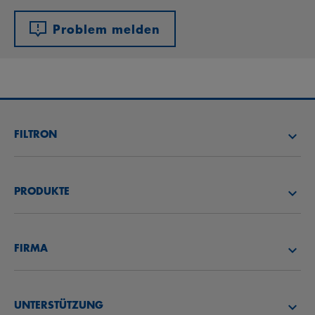
Problem melden
FILTRON
FILTER SUCHEN
PRODUKTE
HÄNDLER SUCHEN
LUFTFILTER
FILTRON AKADEMIE
FIRMA
ÖLFILTER
CAREER
ÜBER UNS
KRAFTSTOFFFILTER
UNTERSTÜTZUNG