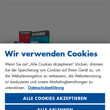
NEWS
INNENRAUMFILTER
TIPPS FÜR MECHANIKER
DOWNLOADS
ANDERE FILTER
EINBAUANLEITUNGEN
KONTAKT
QUALITÄTSHAFTUNG
FAQ
PROTECT+
Wir verwenden Cookies
Wenn Sie auf „Alle Cookies akzeptieren“ klicken, stimmen
MANN+HUMMEL FT Poland
Sie der Speicherung von Cookies auf Ihrem Gerät zu, um
Sp. z o. o. Sp. k.
die Websitenavigation zu verbessern, die Websitenutzung
ul. Wrocławska 145, 63-800 GOSTYŃ, POLAND
zu analysieren und unsere Marketingbemühungen zu
Privacy Statement
unterstützen.
Datenschutzerklärung
Imprint
ALLE COOKIES AKZEPTIEREN
ALLE ABLEHNEN