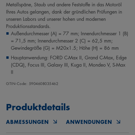
Metallspäne, Staub und andere Feststoffe in das Motoröl
Ihres Autos gelangen, dank der gründlichen Prüfungen in
unseren Labors und unserer hohen und modernen
Produktionsstandards.
Außendurchmesser (A) = 77 mm; Innendurchmesser 1 (B)
= 71,5 mm; Innendurchmesser 2 (C) = 62,5 mm;
Gewindegröße (G) = M20x1.5; Höhe (H) = 86 mm
Hauptanwendung: FORD C-Max II, Grand C-Max, Edge
(CDQ), Focus III, Galaxy III, Kuga II, Mondeo V, S-Max
II
GTIN‑Code: 5904608035462
Produktdetails
ABMESSUNGEN
ANWENDUNGEN
O