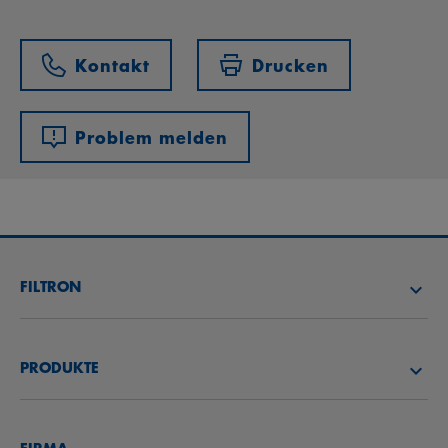
Kontakt
Drucken
Problem melden
FILTRON
FILTER SUCHEN
PRODUKTE
HÄNDLER SUCHEN
LUFTFILTER
FILTRON AKADEMIE