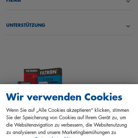
FIRMA
ÖLFILTER
CAREER
ÜBER UNS
KRAFTSTOFFFILTER
UNTERSTÜTZUNG
NEWS
INNENRAUMFILTER
TIPPS FÜR MECHANIKER
DOWNLOADS
ANDERE FILTER
EINBAUANLEITUNGEN
KONTAKT
QUALITÄTSHAFTUNG
FAQ
PROTECT+
Wir verwenden Cookies
Wenn Sie auf „Alle Cookies akzeptieren“ klicken, stimmen
MANN+HUMMEL FT Poland
Sie der Speicherung von Cookies auf Ihrem Gerät zu, um
Sp. z o. o. Sp. k.
die Websitenavigation zu verbessern, die Websitenutzung
ul. Wrocławska 145, 63-800 GOSTYŃ, POLAND
zu analysieren und unsere Marketingbemühungen zu