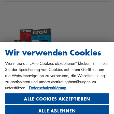
INNENRAUMFILTER
TIPPS FÜR MECHANIKER
DOWNLOADS
ANDERE FILTER
EINBAUANLEITUNGEN
KONTAKT
QUALITÄTSHAFTUNG
FAQ
PROTECT+
Wir verwenden Cookies
Wenn Sie auf „Alle Cookies akzeptieren“ klicken, stimmen
MANN+HUMMEL FT Poland
Sie der Speicherung von Cookies auf Ihrem Gerät zu, um
Sp. z o. o. Sp. k.
die Websitenavigation zu verbessern, die Websitenutzung
ul. Wrocławska 145, 63-800 GOSTYŃ, POLAND
zu analysieren und unsere Marketingbemühungen zu
Privacy Statement
unterstützen.
Datenschutzerklärung
Imprint
ALLE COOKIES AKZEPTIEREN
ALLE ABLEHNEN