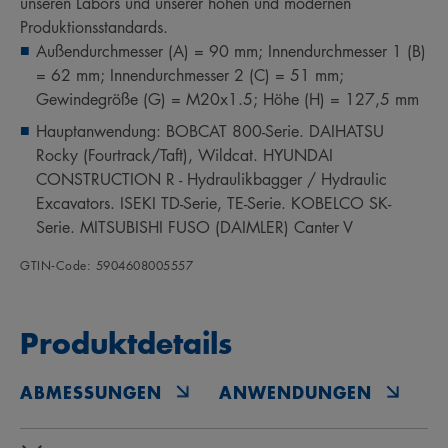
unseren Labors und unserer hohen und modernen
Produktionsstandards.
Außendurchmesser (A) = 90 mm; Innendurchmesser 1 (B)
= 62 mm; Innendurchmesser 2 (C) = 51 mm;
Gewindegröße (G) = M20x1.5; Höhe (H) = 127,5 mm
Hauptanwendung: BOBCAT 800-Serie. DAIHATSU
Rocky (Fourtrack/Taft), Wildcat. HYUNDAI
CONSTRUCTION R - Hydraulikbagger / Hydraulic
Excavators. ISEKI TD-Serie, TE-Serie. KOBELCO SK-
Serie. MITSUBISHI FUSO (DAIMLER) Canter V
GTIN‑Code: 5904608005557
Produktdetails
ABMESSUNGEN
ANWENDUNGEN
O