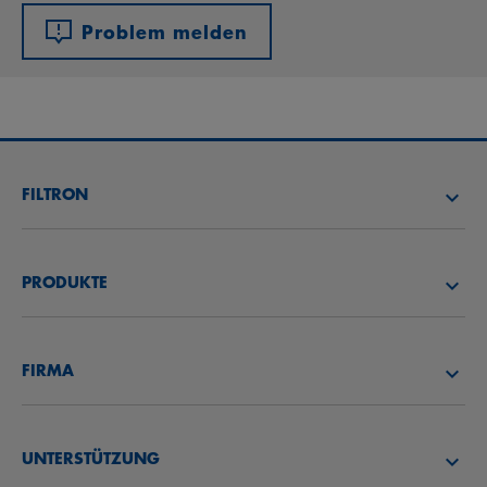
Problem melden
FILTRON
FILTER SUCHEN
PRODUKTE
HÄNDLER SUCHEN
LUFTFILTER
FILTRON AKADEMIE
FIRMA
ÖLFILTER
CAREER
ÜBER UNS
KRAFTSTOFFFILTER
UNTERSTÜTZUNG
NEWS