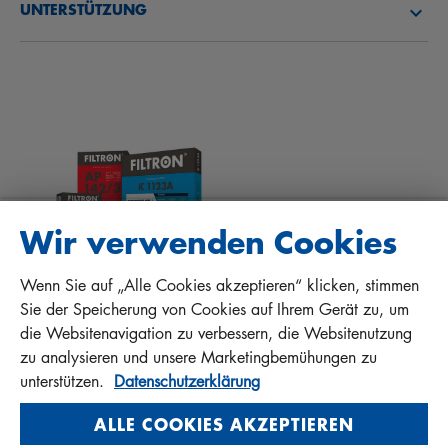
UNTERSTÜTZUNG
NEWS
INNENRAUMFILTER
TIPPS FÜR MECHANIKER
DOWNLOADS
ANDERE FILTER
EINBAUANLEITUNGEN
KONTAKT
QUALITÄTSHAFTUNG
FAQ
PROTECT+
Wir verwenden Cookies
Wenn Sie auf „Alle Cookies akzeptieren“ klicken, stimmen
MANN+HUMMEL FT Poland
Sie der Speicherung von Cookies auf Ihrem Gerät zu, um
Sp. z o. o. Sp. k.
die Websitenavigation zu verbessern, die Websitenutzung
ul. Wrocławska 145, 63-800 GOSTYŃ, POLAND
zu analysieren und unsere Marketingbemühungen zu
Privacy Statement
unterstützen.
Datenschutzerklärung
Imprint
ALLE COOKIES AKZEPTIEREN