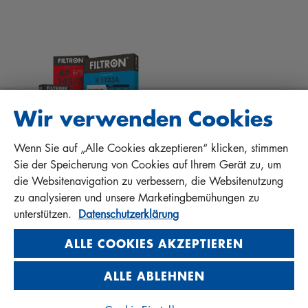
DOWNLOADS
ANDERE FILTER
EINBAUANLEITUNGEN
KONTAKT
QUALITÄTSHAFTUNG
FAQ
PROTECT+
Wir verwenden Cookies
Wenn Sie auf „Alle Cookies akzeptieren“ klicken, stimmen
MANN+HUMMEL FT Poland
Sie der Speicherung von Cookies auf Ihrem Gerät zu, um
Sp. z o. o. Sp. k.
die Websitenavigation zu verbessern, die Websitenutzung
ul. Wrocławska 145, 63-800 GOSTYŃ, POLAND
zu analysieren und unsere Marketingbemühungen zu
Privacy Statement
unterstützen.
Datenschutzerklärung
Imprint
ALLE COOKIES AKZEPTIEREN
ALLE ABLEHNEN
© 2026 MANN+HUMMEL. All rights reserved.