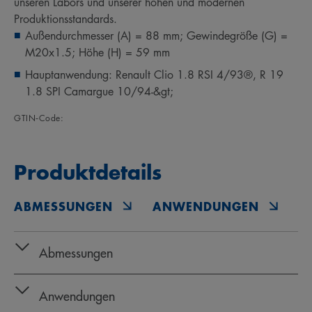
unseren Labors und unserer hohen und modernen
Produktionsstandards.
Außendurchmesser (A) = 88 mm; Gewindegröße (G) =
M20x1.5; Höhe (H) = 59 mm
Hauptanwendung: Renault Clio 1.8 RSI 4/93®, R 19
1.8 SPI Camargue 10/94-&gt;
GTIN‑Code:
Produktdetails
ABMESSUNGEN
ANWENDUNGEN
O
Abmessungen
Anwendungen