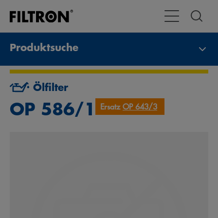
Toggle Navigat
Produktsuche
Ölfilter
OP 586/1
Ersatz
OP 643/3