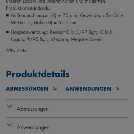
unseren Labors und unserer hohen und modernen
Produktionsstandards.
Außendurchmesser (A) = 75 mm; Gewindegröße (G) =
M20x1.5; Höhe (H) = 51,5 mm
Hauptanwendung: Renault Clio 3/97-&gt;, Clio II,
Laguna 9/95-&gt;, Megane, Megane Scenic
GTIN‑Code:
Produktdetails
ABMESSUNGEN
ANWENDUNGEN
O
Abmessungen
Anwendungen