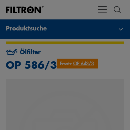
Toggle Navigat
Produktsuche
Ölfilter
OP 586/3
Ersatz
OP 643/3