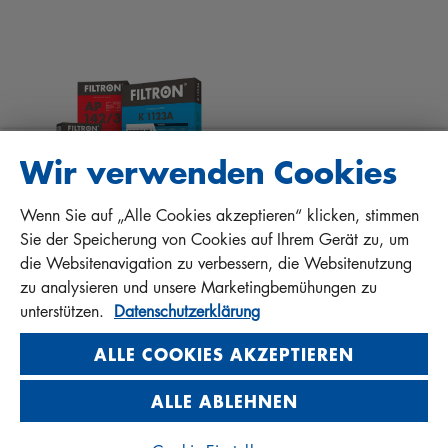
DOWNLOADS
ANDERE FILTER
EINBAUANLEITUNGEN
KONTAKT
QUALITÄTSHAFTUNG
FAQ
PROTECT+
Wir verwenden Cookies
Wenn Sie auf „Alle Cookies akzeptieren“ klicken, stimmen
MANN+HUMMEL FT Poland
Sie der Speicherung von Cookies auf Ihrem Gerät zu, um
Sp. z o. o. Sp. k.
die Websitenavigation zu verbessern, die Websitenutzung
ul. Wrocławska 145, 63-800 GOSTYŃ, POLAND
zu analysieren und unsere Marketingbemühungen zu
Privacy Statement
unterstützen.
Datenschutzerklärung
Imprint
ALLE COOKIES AKZEPTIEREN
ALLE ABLEHNEN
© 2026 MANN+HUMMEL. All rights reserved.