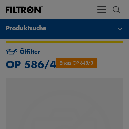
Toggle Navigat
Produktsuche
Ölfilter
OP 586/4
Ersatz
OP 643/3