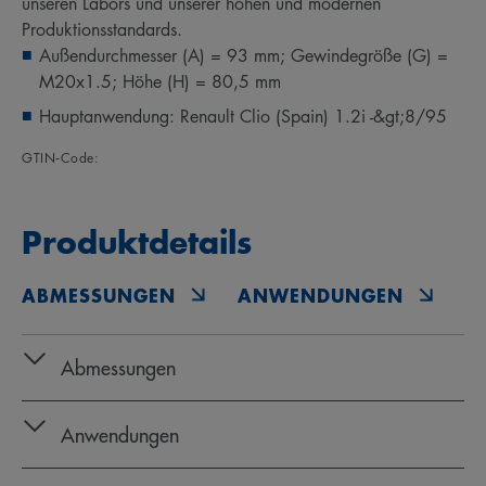
unseren Labors und unserer hohen und modernen
Produktionsstandards.
Außendurchmesser (A) = 93 mm; Gewindegröße (G) =
M20x1.5; Höhe (H) = 80,5 mm
Hauptanwendung: Renault Clio (Spain) 1.2i -&gt;8/95
GTIN‑Code:
Produktdetails
ABMESSUNGEN
ANWENDUNGEN
O
Abmessungen
Anwendungen