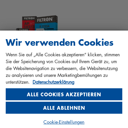
EINBAUANLEITUNGEN
KONTAKT
QUALITÄTSHAFTUNG
FAQ
PROTECT+
Wir verwenden Cookies
Wenn Sie auf „Alle Cookies akzeptieren“ klicken, stimmen
MANN+HUMMEL FT Poland
Sie der Speicherung von Cookies auf Ihrem Gerät zu, um
Sp. z o. o. Sp. k.
die Websitenavigation zu verbessern, die Websitenutzung
ul. Wrocławska 145, 63-800 GOSTYŃ, POLAND
zu analysieren und unsere Marketingbemühungen zu
Privacy Statement
unterstützen.
Datenschutzerklärung
Imprint
ALLE COOKIES AKZEPTIEREN
ALLE ABLEHNEN
© 2026 MANN+HUMMEL. All rights reserved.
Cookie-Einstellungen