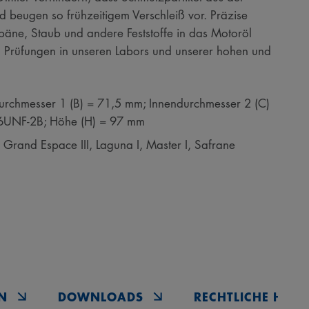
 beugen so frühzeitigem Verschleiß vor. Präzise
lspäne, Staub und andere Feststoffe in das Motoröl
n Prüfungen in unseren Labors und unserer hohen und
rchmesser 1 (B) = 71,5 mm; Innendurchmesser 2 (C)
6UNF-2B; Höhe (H) = 97 mm
rand Espace III, Laguna I, Master I, Safrane
N
DOWNLOADS
RECHTLICHE HINW