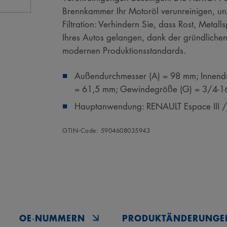
Brennkammer Ihr Motoröl verunreinigen, und
Filtration: Verhindern Sie, dass Rost, Metal
Ihres Autos gelangen, dank der gründliche
modernen Produktionsstandards.
Außendurchmesser (A) = 98 mm; Innendu
= 61,5 mm; Gewindegröße (G) = 3/4-1
Hauptanwendung: RENAULT Espace III / G
GTIN‑Code: 5904608035943
OE‑NUMMERN
PRODUKTÄNDERUNGE