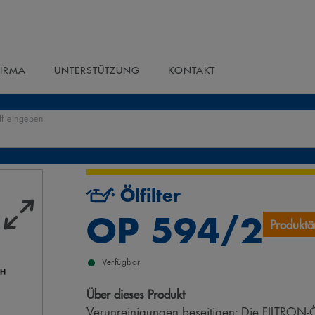
FIRMA
UNTERSTÜTZUNG
KONTAKT
ff eingeben
Ölfilter
OP 594/2
Produkt
Verfügbar
Über dieses Produkt
Verunreinigungen beseitigen: Die FILTRON-Öl