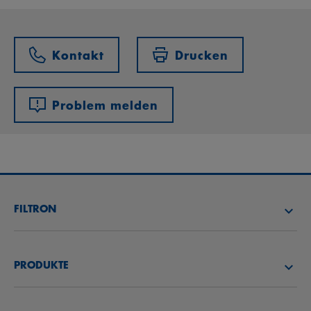
Kontakt
Drucken
Problem melden
FILTRON
FILTER SUCHEN
PRODUKTE
HÄNDLER SUCHEN
LUFTFILTER
FILTRON AKADEMIE