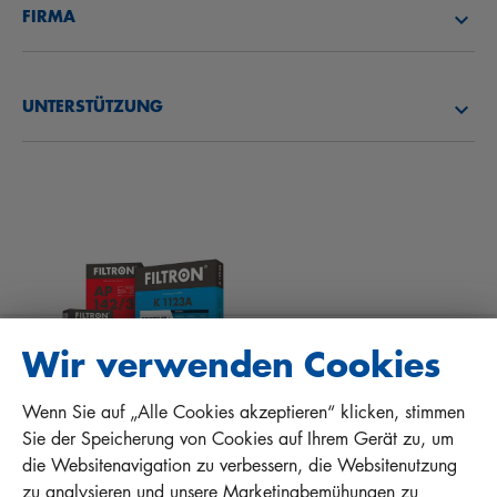
FIRMA
ÖLFILTER
CAREER
ÜBER UNS
KRAFTSTOFFFILTER
UNTERSTÜTZUNG
NEWS
INNENRAUMFILTER
TIPPS FÜR MECHANIKER
DOWNLOADS
ANDERE FILTER
EINBAUANLEITUNGEN
KONTAKT
QUALITÄTSHAFTUNG
FAQ
PROTECT+
Wir verwenden Cookies
Wenn Sie auf „Alle Cookies akzeptieren“ klicken, stimmen
MANN+HUMMEL FT Poland
Sie der Speicherung von Cookies auf Ihrem Gerät zu, um
Sp. z o. o. Sp. k.
die Websitenavigation zu verbessern, die Websitenutzung
ul. Wrocławska 145, 63-800 GOSTYŃ, POLAND
zu analysieren und unsere Marketingbemühungen zu