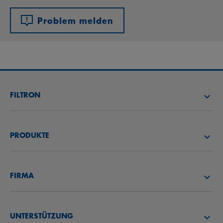
Problem melden
FILTRON
FILTER SUCHEN
PRODUKTE
HÄNDLER SUCHEN
LUFTFILTER
FILTRON AKADEMIE
FIRMA
ÖLFILTER
CAREER
ÜBER UNS
KRAFTSTOFFFILTER
UNTERSTÜTZUNG