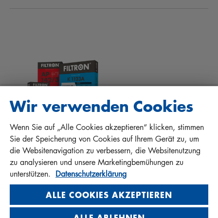
NEWS
INNENRAUMFILTER
TIPPS FÜR MECHANIKER
DOWNLOADS
ANDERE FILTER
EINBAUANLEITUNGEN
KONTAKT
QUALITÄTSHAFTUNG
FAQ
PROTECT+
Wir verwenden Cookies
Wenn Sie auf „Alle Cookies akzeptieren“ klicken, stimmen
MANN+HUMMEL FT Poland
Sie der Speicherung von Cookies auf Ihrem Gerät zu, um
Sp. z o. o. Sp. k.
die Websitenavigation zu verbessern, die Websitenutzung
ul. Wrocławska 145, 63-800 GOSTYŃ, POLAND
zu analysieren und unsere Marketingbemühungen zu
Privacy Statement
unterstützen.
Datenschutzerklärung
Imprint
ALLE COOKIES AKZEPTIEREN
ALLE ABLEHNEN