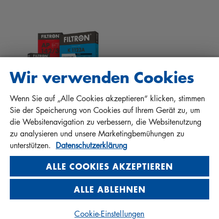
EINBAUANLEITUNGEN
KONTAKT
QUALITÄTSHAFTUNG
FAQ
PROTECT+
Wir verwenden Cookies
Wenn Sie auf „Alle Cookies akzeptieren“ klicken, stimmen
MANN+HUMMEL FT Poland
Sie der Speicherung von Cookies auf Ihrem Gerät zu, um
Sp. z o. o. Sp. k.
die Websitenavigation zu verbessern, die Websitenutzung
ul. Wrocławska 145, 63-800 GOSTYŃ, POLAND
zu analysieren und unsere Marketingbemühungen zu
Privacy Statement
unterstützen.
Datenschutzerklärung
Imprint
ALLE COOKIES AKZEPTIEREN
ALLE ABLEHNEN
© 2026 MANN+HUMMEL. All rights reserved.
Cookie-Einstellungen