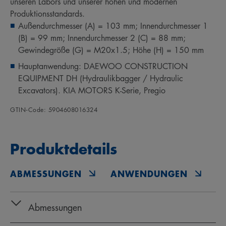
unseren Labors und unserer hohen und modernen
Produktionsstandards.
Außendurchmesser (A) = 103 mm; Innendurchmesser 1
(B) = 99 mm; Innendurchmesser 2 (C) = 88 mm;
Gewindegröße (G) = M20x1.5; Höhe (H) = 150 mm
Hauptanwendung: DAEWOO CONSTRUCTION
EQUIPMENT DH (Hydraulikbagger / Hydraulic
Excavators). KIA MOTORS K-Serie, Pregio
GTIN‑Code: 5904608016324
Produktdetails
ABMESSUNGEN
ANWENDUNGEN
O
Abmessungen