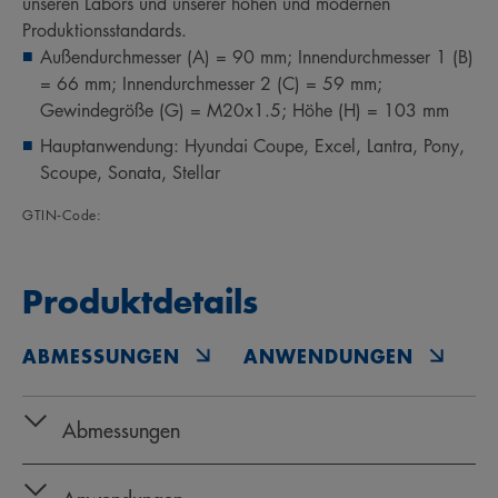
unseren Labors und unserer hohen und modernen
Produktionsstandards.
Außendurchmesser (A) = 90 mm; Innendurchmesser 1 (B)
= 66 mm; Innendurchmesser 2 (C) = 59 mm;
Gewindegröße (G) = M20x1.5; Höhe (H) = 103 mm
Hauptanwendung: Hyundai Coupe, Excel, Lantra, Pony,
Scoupe, Sonata, Stellar
GTIN‑Code:
Produktdetails
ABMESSUNGEN
ANWENDUNGEN
O
Abmessungen