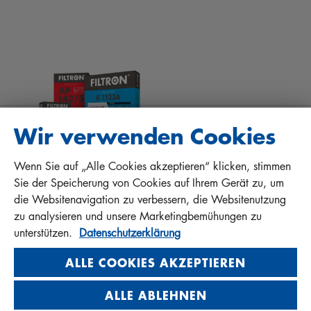
TIPPS FÜR MECHANIKER
DOWNLOADS
ANDERE FILTER
EINBAUANLEITUNGEN
KONTAKT
QUALITÄTSHAFTUNG
FAQ
PROTECT+
Wir verwenden Cookies
Wenn Sie auf „Alle Cookies akzeptieren“ klicken, stimmen
MANN+HUMMEL FT Poland
Sie der Speicherung von Cookies auf Ihrem Gerät zu, um
Sp. z o. o. Sp. k.
die Websitenavigation zu verbessern, die Websitenutzung
ul. Wrocławska 145, 63-800 GOSTYŃ, POLAND
zu analysieren und unsere Marketingbemühungen zu
Privacy Statement
unterstützen.
Datenschutzerklärung
Imprint
ALLE COOKIES AKZEPTIEREN
ALLE ABLEHNEN