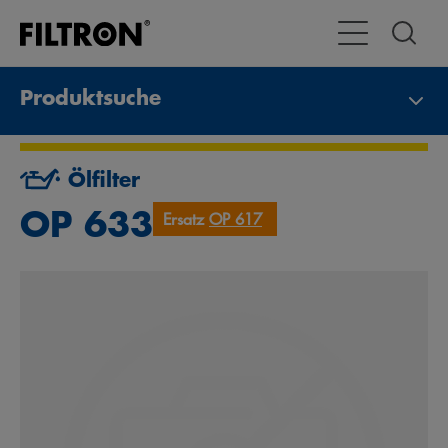
Toggle Navigat
Produktsuche
Ölfilter
OP 633
Ersatz
OP 617