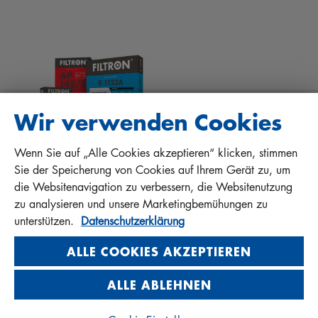
DOWNLOADS
ANDERE FILTER
EINBAUANLEITUNGEN
KONTAKT
QUALITÄTSHAFTUNG
FAQ
PROTECT+
Wir verwenden Cookies
Wenn Sie auf „Alle Cookies akzeptieren“ klicken, stimmen
MANN+HUMMEL FT Poland
Sie der Speicherung von Cookies auf Ihrem Gerät zu, um
Sp. z o. o. Sp. k.
die Websitenavigation zu verbessern, die Websitenutzung
ul. Wrocławska 145, 63-800 GOSTYŃ, POLAND
zu analysieren und unsere Marketingbemühungen zu
Privacy Statement
unterstützen.
Datenschutzerklärung
Imprint
ALLE COOKIES AKZEPTIEREN
ALLE ABLEHNEN
© 2026 MANN+HUMMEL. All rights reserved.