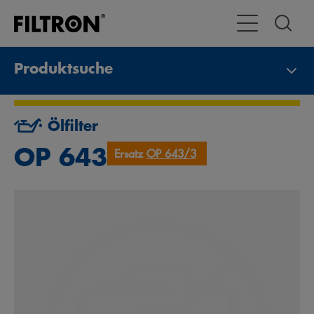
Toggle Navigat
Produktsuche
Ölfilter
OP 643
Ersatz
OP 643/3