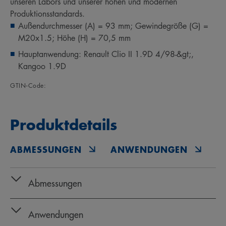
unseren Labors und unserer hohen und modernen
Produktionsstandards.
Außendurchmesser (A) = 93 mm; Gewindegröße (G) =
M20x1.5; Höhe (H) = 70,5 mm
Hauptanwendung: Renault Clio II 1.9D 4/98-&gt;,
Kangoo 1.9D
GTIN‑Code:
Produktdetails
ABMESSUNGEN
ANWENDUNGEN
O
Abmessungen
Anwendungen