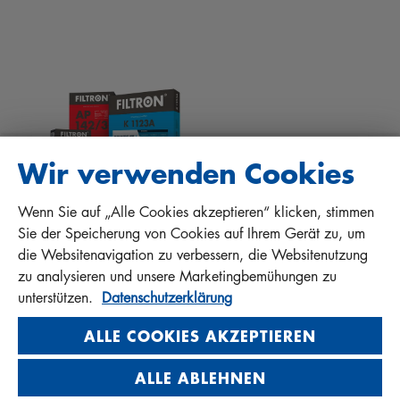
TIPPS FÜR MECHANIKER
DOWNLOADS
ANDERE FILTER
EINBAUANLEITUNGEN
KONTAKT
QUALITÄTSHAFTUNG
FAQ
PROTECT+
Wir verwenden Cookies
Wenn Sie auf „Alle Cookies akzeptieren“ klicken, stimmen
MANN+HUMMEL FT Poland
Sie der Speicherung von Cookies auf Ihrem Gerät zu, um
Sp. z o. o. Sp. k.
die Websitenavigation zu verbessern, die Websitenutzung
ul. Wrocławska 145, 63-800 GOSTYŃ, POLAND
zu analysieren und unsere Marketingbemühungen zu
Privacy Statement
unterstützen.
Datenschutzerklärung
Imprint
ALLE COOKIES AKZEPTIEREN
ALLE ABLEHNEN