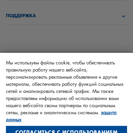
ПОЗНАКОМЬТЕСЬ С НАМИ
ТОПЛИВНЫЕ ФИЛЬТРЫ
ПОДДЕРЖКА
НОВОСТИ
САЛОННЫЕ ФИЛЬТРЫ
СОВЕТЫ ДЛЯ МЕХАНИКОВ
ФАЙЛЫ ДЛЯ ЗАГРУЗКИ
ДРУГИЕ ФИЛЬТРЫ
ИНСТРУКЦИИ ПО УСТАНОВКЕ
КОНТАКТ
ОТВЕТСТВЕННОСТЬ ЗА КАЧЕСТВО
FAQ
Protect+
Мы используем файлы cookie, чтобы обеспечивать
правильную работу нашего веб-сайта,
BENEFIT PROGRAM
персонализировать рекламные объявления и другие
материалы, обеспечивать работу функций социальных
сетей и анализировать сетевой трафик. Мы также
предоставляем информацию об использовании вами
MANN+HUMMEL FT Poland
нашего веб-сайта своим партнерам по социальным
Sp. z o. o. Sp. k.
сетям, рекламе и аналитическим системам.
защита
ul. Wrocławska 145, 63-800 GOSTYŃ, POLAND
данных
Privacy Statement
СОГЛАСИТЬСЯ С ИСПОЛЬЗОВАНИЕМ
Imprint