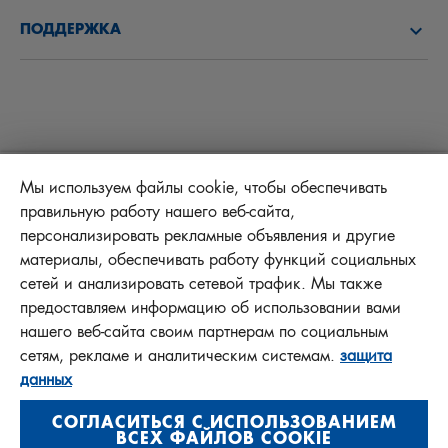
ПОЗНАКОМЬТЕСЬ С НАМИ
ТОПЛИВНЫЕ ФИЛЬТРЫ
ПОДДЕРЖКА
НОВОСТИ
САЛОННЫЕ ФИЛЬТРЫ
СОВЕТЫ ДЛЯ МЕХАНИКОВ
ФАЙЛЫ ДЛЯ ЗАГРУЗКИ
ДРУГИЕ ФИЛЬТРЫ
ИНСТРУКЦИИ ПО УСТАНОВКЕ
КОНТАКТ
ОТВЕТСТВЕННОСТЬ ЗА КАЧЕСТВО
FAQ
Protect+
Мы используем файлы cookie, чтобы обеспечивать
правильную работу нашего веб-сайта,
BENEFIT PROGRAM
персонализировать рекламные объявления и другие
материалы, обеспечивать работу функций социальных
сетей и анализировать сетевой трафик. Мы также
предоставляем информацию об использовании вами
MANN+HUMMEL FT Poland
нашего веб-сайта своим партнерам по социальным
Sp. z o. o. Sp. k.
сетям, рекламе и аналитическим системам.
защита
ul. Wrocławska 145, 63-800 GOSTYŃ, POLAND
данных
Privacy Statement
СОГЛАСИТЬСЯ С ИСПОЛЬЗОВАНИЕМ
Imprint
ВСЕХ ФАЙЛОВ COOKIE