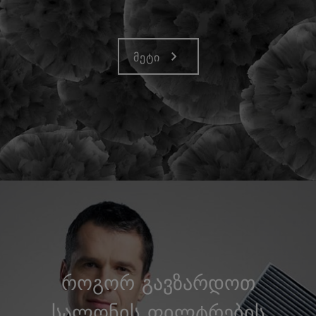
მეტი
როგორ გავზარდოთ
სალონის ფილტრების