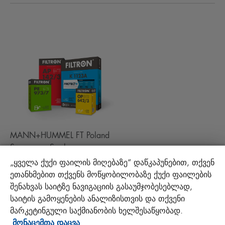
ტექნიკური რჩევები და საინტერესო ფაქტები
გადმოტვირთე
სხვა ფილტრები
მონტაჟის ინსტრუქციები
კონტაქტი
პასუხისმგებლობა ხარისხზე
FAQ
პროტექტ+
MANN+HUMMEL FT Poland
Sp. z o. o. Sp. k.
ul. Wrocławska 145, 63-800 GOSTYŃ, POLAND
„ყველა ქუქი ფაილის მიღებაზე“ დაწკაპუნებით, თქვენ
Privacy Statement
ეთანხმებით თქვენს მოწყობილობაზე ქუქი ფაილების
Imprint
შენახვას საიტზე ნავიგაციის გასაუმჯობესებლად,
საიტის გამოყენების ანალიზისთვის და თქვენი
მარკეტინგული საქმიანობის ხელშესაწყობად.
Visit us on social media
მონაცემთა დაცვა