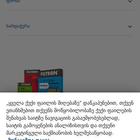
ფირმა
ზეთის ფილტრები
ჩვენს შესახებ
საწვავის ფილტრები
ხარდაჭერა
სიახლეები
სალონის ფილტრები
ტექნიკური რჩევები და საინტერესო ფაქტები
გადმოტვირთე
სხვა ფილტრები
მონტაჟის ინსტრუქციები
კონტაქტი
პასუხისმგებლობა ხარისხზე
FAQ
პროტექტ+
„ყველა ქუქი ფაილის მიღებაზე“ დაწკაპუნებით, თქვენ
ეთანხმებით თქვენს მოწყობილობაზე ქუქი ფაილების
MANN+HUMMEL FT Poland
შენახვას საიტზე ნავიგაციის გასაუმჯობესებლად,
Sp. z o. o. Sp. k.
საიტის გამოყენების ანალიზისთვის და თქვენი
ul. Wrocławska 145, 63-800 GOSTYŃ, POLAND
მარკეტინგული საქმიანობის ხელშესაწყობად.
მონაცემთა დაცვა