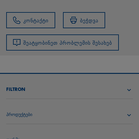
კონტაქტი
ბეჭდვა
შეატყობინეთ პრობლემის შესახებ
FILTRON
იპოვე დისტრიბიუტორი
პროდუქტები
FILTRON ACADEMY
ჰაერის ფილტრები