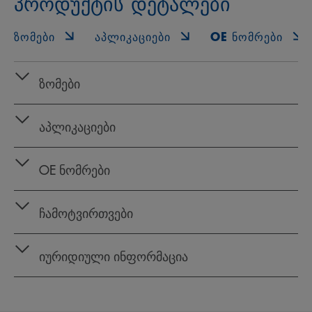
პროდუქტის დეტალები
ᲖᲝᲛᲔᲑᲘ
ᲐᲞᲚᲘᲙᲐᲪᲘᲔᲑᲘ
OE ᲜᲝᲛᲠᲔᲑᲘ
ზომები
აპლიკაციები
OE ნომრები
ჩამოტვირთვები
იურიდიული ინფორმაცია