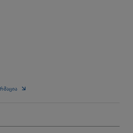
ᲠᲛᲐᲪᲘᲐ