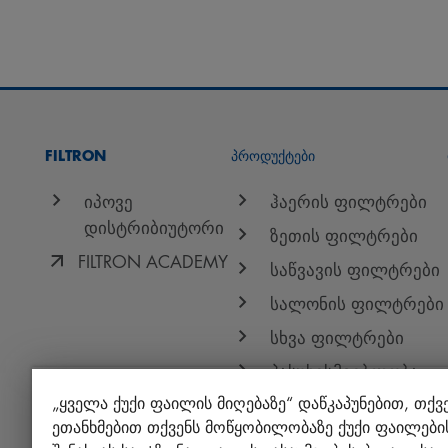
FILTRON
პროდუქტები
იპოვე
ჰაერის ფილტრები
დისტრიბიუტორი
ზეთის ფილტრები
FILTRON ACADEMY
საწვავის ფილტრები
სალონის ფილტრები
სხვა ფილტრები
პასუხისმგებლობა
ხარისხზე
„ყველა ქუქი ფაილის მიღებაზე“ დაწკაპუნებით, თქვ
ეთანხმებით თქვენს მოწყობილობაზე ქუქი ფაილები
პროტექტ+