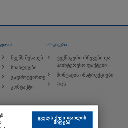
ფირმა
ხარდაჭერა
ჩვენს შესახებ
ტექნიკური რჩევები და
საინტერესო ფაქტები
სიახლეები
მონტაჟის ინსტრუქციები
გადმოტვირთე
FAQ
კონტაქტი
ენ
ᲧᲕᲔᲚᲐ ᲥᲣᲥᲘ ᲤᲐᲘᲚᲘᲡ
ს
ᲛᲘᲦᲔᲑᲐ