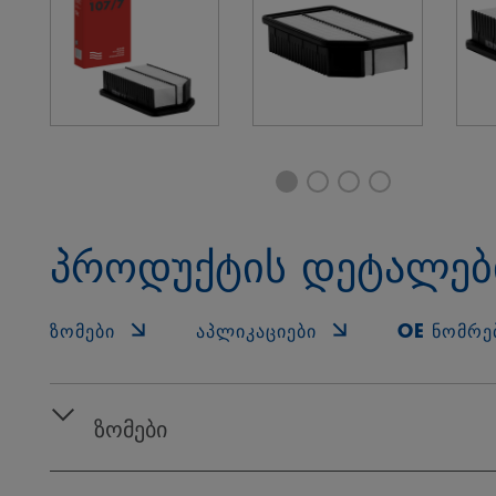
პროდუქტის დეტალებ
ᲖᲝᲛᲔᲑᲘ
ᲐᲞᲚᲘᲙᲐᲪᲘᲔᲑᲘ
OE ᲜᲝᲛᲠᲔ
ზომები