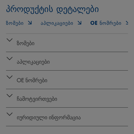
პროდუქტის დეტალები
ᲖᲝᲛᲔᲑᲘ
ᲐᲞᲚᲘᲙᲐᲪᲘᲔᲑᲘ
OE ᲜᲝᲛᲠᲔᲑᲘ
ზომები
აპლიკაციები
OE ნომრები
ჩამოტვირთვები
იურიდიული ინფორმაცია