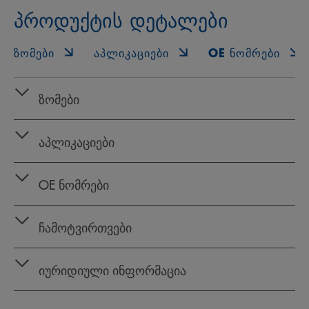
პროდუქტის დეტალები
ᲖᲝᲛᲔᲑᲘ
ᲐᲞᲚᲘᲙᲐᲪᲘᲔᲑᲘ
OE ᲜᲝᲛᲠᲔᲑᲘ
ზომები
აპლიკაციები
OE ნომრები
ჩამოტვირთვები
იურიდიული ინფორმაცია