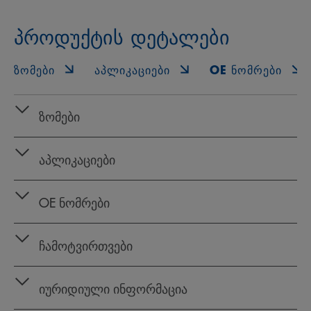
პროდუქტის დეტალები
ᲖᲝᲛᲔᲑᲘ
ᲐᲞᲚᲘᲙᲐᲪᲘᲔᲑᲘ
OE ᲜᲝᲛᲠᲔᲑᲘ
ზომები
აპლიკაციები
OE ნომრები
ჩამოტვირთვები
იურიდიული ინფორმაცია