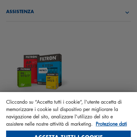
SU DI NOI
FILTRI CARBURANTE
ASSISTENZA
ATTUALITÀ
FILTRI ABITACOLO
CONSIGLI PER MECCANICI
MATERIALI DA SCARICARE
ALTRI FILTRI
ISTRUZIONI DI MONTAGGIO
CONTATTO
RESPONSABILITÀ DELLA QUALITÀ
FAQ
PROTECT+
MANN+HUMMEL FT Poland
Cliccando su “Accetta tutti i cookie”, l'utente accetta di
Sp. z o. o. Sp. k.
memorizzare i cookie sul dispositivo per migliorare la
ul. Wrocławska 145, 63-800 GOSTYŃ, POLAND
navigazione del sito, analizzare l'utilizzo del sito e
assistere nelle nostre attività di marketing.
Protezione dati
Privacy Statement
Imprint
ACCETTA TUTTI I COOKIE