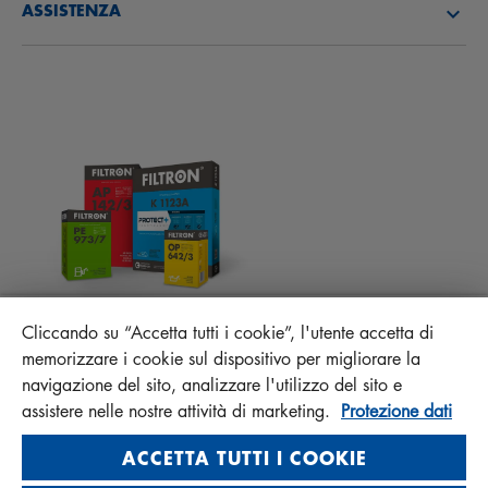
ASSISTENZA
ATTUALITÀ
FILTRI ABITACOLO
CONSIGLI PER MECCANICI
MATERIALI DA SCARICARE
ALTRI FILTRI
ISTRUZIONI DI MONTAGGIO
CONTATTO
RESPONSABILITÀ DELLA QUALITÀ
FAQ
PROTECT+
MANN+HUMMEL FT Poland
Cliccando su “Accetta tutti i cookie”, l'utente accetta di
Sp. z o. o. Sp. k.
memorizzare i cookie sul dispositivo per migliorare la
ul. Wrocławska 145, 63-800 GOSTYŃ, POLAND
navigazione del sito, analizzare l'utilizzo del sito e
assistere nelle nostre attività di marketing.
Protezione dati
Privacy Statement
Imprint
ACCETTA TUTTI I COOKIE