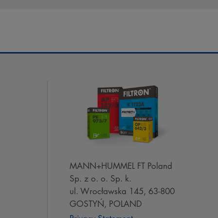
MANN+HUMMEL FT Poland
Sp. z o. o. Sp. k.
ul. Wrocławska 145, 63-800
GOSTYŃ, POLAND