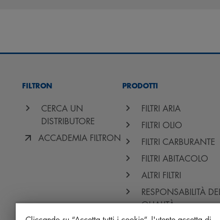
FILTRON
PRODOTTI
CERCA UN
FILTRI ARIA
DISTRIBUTORE
FILTRI OLIO
ACCADEMIA FILTRON
FILTRI CARBURANTE
FILTRI ABITACOLO
ALTRI FILTRI
RESPONSABILITÀ DE
QUALITÀ
Cliccando su “Accetta tutti i cookie”, l'utente accetta di