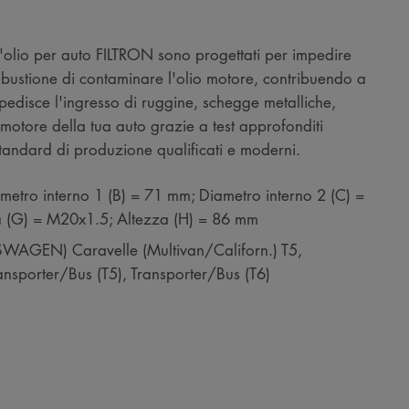
ell'olio per auto FILTRON sono progettati per impedire
mbustione di contaminare l'olio motore, contribuendo a
mpedisce l'ingresso di ruggine, schegge metalliche,
o motore della tua auto grazie a test approfonditi
i standard di produzione qualificati e moderni.
metro interno 1 (B) = 71 mm; Diametro interno 2 (C) =
ra (G) = M20x1.5; Altezza (H) = 86 mm
WAGEN) Caravelle (Multivan/Californ.) T5,
ansporter/Bus (T5), Transporter/Bus (T6)