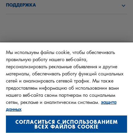
ПОДДЕРЖКА
НОВОСТИ
САЛОННЫЕ ФИЛЬТРЫ
СОВЕТЫ ДЛЯ МЕХАНИКОВ
ФАЙЛЫ ДЛЯ ЗАГРУЗКИ
ДРУГИЕ ФИЛЬТРЫ
ИНСТРУКЦИИ ПО УСТАНОВКЕ
КОНТАКТ
ОТВЕТСТВЕННОСТЬ ЗА КАЧЕСТВО
FAQ
Protect+
Мы используем файлы cookie, чтобы обеспечивать
правильную работу нашего веб-сайта,
BENEFIT PROGRAM
персонализировать рекламные объявления и другие
материалы, обеспечивать работу функций социальных
сетей и анализировать сетевой трафик. Мы также
предоставляем информацию об использовании вами
MANN+HUMMEL FT Poland
нашего веб-сайта своим партнерам по социальным
Sp. z o. o. Sp. k.
сетям, рекламе и аналитическим системам.
защита
ul. Wrocławska 145, 63-800 GOSTYŃ, POLAND
данных
Privacy Statement
СОГЛАСИТЬСЯ С ИСПОЛЬЗОВАНИЕМ
Imprint
ВСЕХ ФАЙЛОВ COOKIE