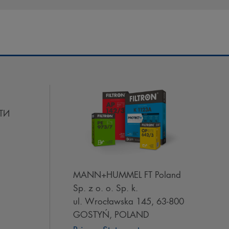
ТИ
MANN+HUMMEL FT Poland
Sp. z o. o. Sp. k.
ul. Wrocławska 145, 63-800
GOSTYŃ, POLAND