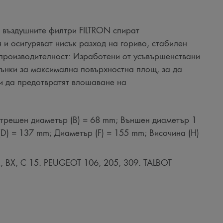
 въздушните филтри FILTRON спират
 и осигуряват нисък разход на гориво, стабилен
 производителност: Изработени от усъвършенствани
ънки за максимална повърхностна площ, за да
и да предотвратят влошаване на
трешен диаметър (B) = 68 mm; Външен диаметър 1
D) = 137 mm; Диаметър (F) = 155 mm; Височина (H)
 BX, C 15. PEUGEOT 106, 205, 309. TALBOT