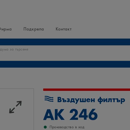
Фирма
Подкрепа
Контакт
 дума за търсене
Въздушен филтър
AK 246
Производство в ход