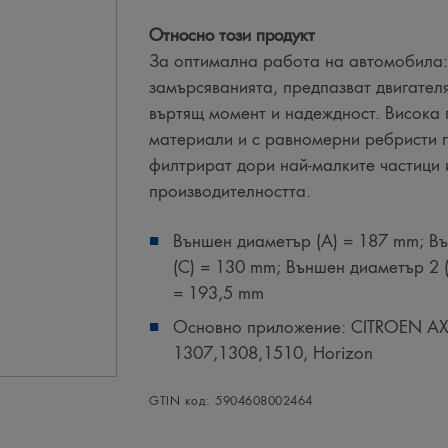
Относно този продукт
За оптимална работа на автомобила:
замърсяванията, предпазват двигателя
въртящ момент и надеждност. Висока
материали и с равномерни ребристи г
филтрират дори най-малките частици 
производителността.
Външен диаметър (A) = 187 mm; Въ
(C) = 130 mm; Външен диаметър 2 (
= 193,5 mm
Основно приложение: CITROEN AX,
1307,1308,1510, Horizon
GTIN код: 5904608002464