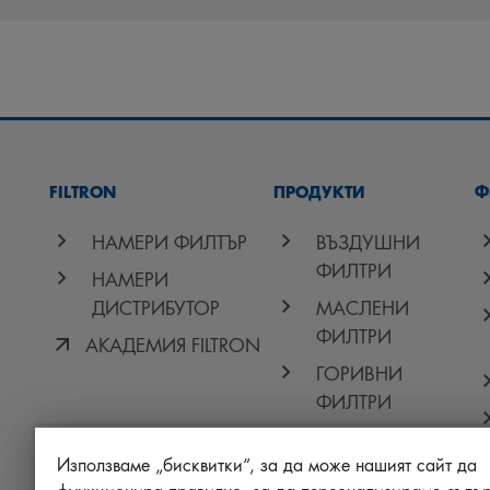
FILTRON
ПРОДУКТИ
Ф
НАМЕРИ ФИЛТЪР
ВЪЗДУШНИ
ФИЛТРИ
НАМЕРИ
ДИСТРИБУТОР
МАСЛЕНИ
ФИЛТРИ
АКАДЕМИЯ FILTRON
ГОРИВНИ
ФИЛТРИ
ФИЛТРИ КУПЕ
Използваме „бисквитки“, за да може нашият сайт да
ДРУГИ ФИЛТРИ
функционира правилно, за да персонализираме съдъ