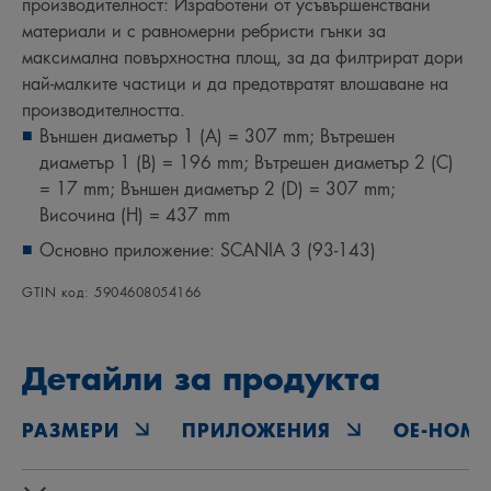
производителност: Изработени от усъвършенствани
материали и с равномерни ребристи гънки за
максимална повърхностна площ, за да филтрират дори
най-малките частици и да предотвратят влошаване на
производителността.
Външен диаметър 1 (A) = 307 mm; Вътрешен
диаметър 1 (B) = 196 mm; Вътрешен диаметър 2 (C)
= 17 mm; Външен диаметър 2 (D) = 307 mm;
Височина (H) = 437 mm
Основно приложение: SCANIA 3 (93-143)
GTIN код: 5904608054166
Детайли за продукта
РАЗМЕРИ
ПРИЛОЖЕНИЯ
OE‑НОМЕ