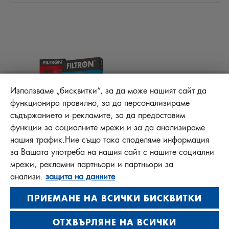
ТЕХНИЧЕСКИ СЪВЕТИ
ОТГОВОРНОСТ ЗА КАЧЕСТВОТО
ДРУГИ ФИЛТРИ
ИНСТРУКЦИИ ЗА МОНТАЖ
КОНТАКТ
PROTECT +
FAQ
ФАЙЛОВЕ ЗА ИЗТЕГЛЯНЕ
Използваме „бисквитки“, за да може нашият сайт да
функционира правилно, за да персонализираме
съдържанието и рекламите, за да предоставим
функции за социалните мрежи и за да анализираме
MANN+HUMMEL FT Poland
нашия трафик.Ние също така споделяме информация
Sp. z o. o. Sp. k.
за Вашата употреба на нашия сайт с нашите социални
ul. Wrocławska 145, 63-800 GOSTYŃ, POLAND
мрежи, рекламни партньори и партньори за
Privacy Statement
анализи.
защита на данните
Imprint
ПРИЕМАНЕ НА ВСИЧКИ БИСКВИТКИ
ОТХВЪРЛЯНЕ НА ВСИЧКИ