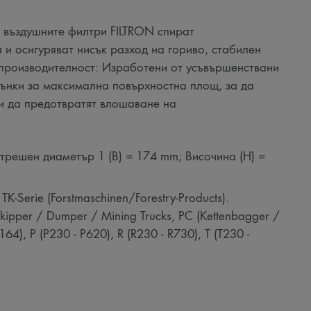
 въздушните филтри FILTRON спират
 и осигуряват нисък разход на гориво, стабилен
 производителност: Изработени от усъвършенствани
ънки за максимална повърхностна площ, за да
и да предотвратят влошаване на
трешен диаметър 1 (B) = 174 mm; Височина (H) =
-Serie (Forstmaschinen/Forestry-Products).
er / Dumper / Mining Trucks, PC (Kettenbagger /
64), P (P230 - P620), R (R230 - R730), T (T230 -