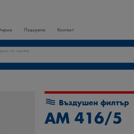
Фирма
Подкрепа
Контакт
 дума за търсене
Въздушен филтър
AM 416/5