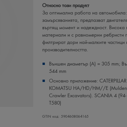
Относно този продукт
За оптимална работа на автомобила:
замърсяванията, предпазват двигателя
въртящ момент и надеждност. Висока
материали и с равномерни ребристи г
филтрират дори най-малките частици 
производителността.
Външен диаметър (A) = 305 mm; Въ
544 mm
Основно приложение: CATERPILLAR TK
KOMATSU HA/HD/HM//E (Muldenkipp
Crawler Excavators). SCANIA 4 (94-1
T580)
GTIN код: 5904608064165