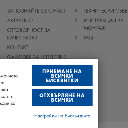
ЗАПОЗНАЙТЕ СЕ С НАС!
ТЕХНИЧЕСКИ СЪВЕ
АКТУАЛНО
ИНСТРУКЦИИ ЗА
МОНТАЖ
ОТГОВОРНОСТ ЗА
КАЧЕСТВОТО
FAQ
КОНТАКТ
ФАЙЛОВЕ ЗА ИЗТЕГЛЯНЕ
ПРИЕМАНЕ НА
ржанието
ВСИЧКИ
БИСКВИТКИ
те
така
ОТХВЪРЛЯНЕ НА
сайт с
ВСИЧКИ
ьори за
Настройки на бисквитките