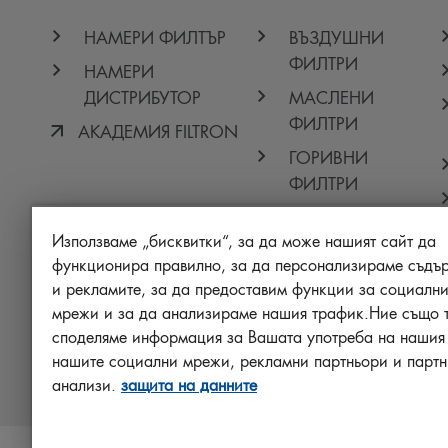
НАМЕРИ ФИЛТЪР
ВЪЗДУШНИ
ФИЛТРИ
НАМЕРИ
ДИСТРИБУТОР
МАСЛЕНИ
ФИЛТРИ
АКАДЕМИЯ FILTRON
ГОРИВНИ
ФИЛТРИ
ФИЛТРИ КУПЕ
Използваме „бисквитки“, за да може нашият сайт да
ДРУГИ ФИЛТРИ
функционира правилно, за да персонализираме съдъ
PROTECT +
и рекламите, за да предоставим функции за социални
мрежи и за да анализираме нашия трафик.Ние също 
споделяме информация за Вашата употреба на нашия 
нашите социални мрежи, рекламни партньори и партн
анализи.
защита на данните
© 2026 MANN+HUMMEL. All rights reserved.